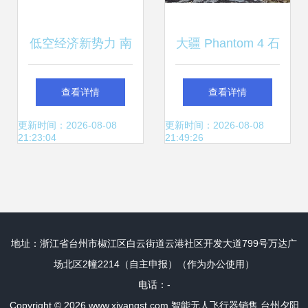
低空经济新势力 南
大疆 Phantom 4 石
充安智创科携1亿
家庄促销 8999元
查看详情
查看详情
注册资本进军智能
送电池，智能飞行
更新时间：2026-08-08
更新时间：2026-08-08
21:23:04
21:49:26
无人飞行器市场
新体验
地址：浙江省台州市椒江区白云街道云港社区开发大道799号万达广
场北区2幢2214（自主申报）（作为办公使用）
电话：-
Copyright © 2026
www.xiyangst.com
智能无人飞行器销售
台州夕阳