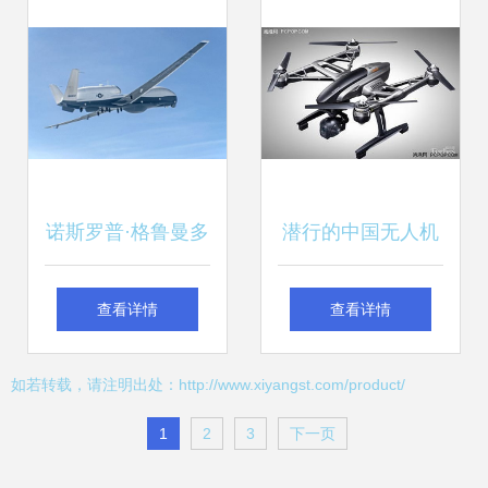
无人飞行器市场
新体验
诺斯罗普·格鲁曼多
潜行的中国无人机
智能版本无人机首
大玩家 Yuneec 的
查看详情
查看详情
飞成功 智能无人飞
智能无人飞行器销
如若转载，请注明出处：http://www.xiyangst.com/product/
行器市场迎来新纪
售之路
1
2
3
下一页