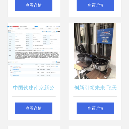
成都纵横遇专利侵
新消费蓬勃发展 智
查看详情
查看详情
权诉讼 智能无人飞
能无人飞行器销售
行器销售的挑战与
增长显著
反思
中国铁建南京新公
创新引领未来 飞天
司布局智能无人飞
工兵智能空中作业
查看详情
查看详情
行器业务 战略转型
机器人荣获第四届