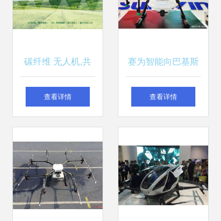
碳纤维 无人机,共
赛为智能向巴基斯
建轻量化与智能化
坦捐赠防疫灭蝗无
查看详情
查看详情
新时代
人机，推动智能无
人飞行器销售新篇
章