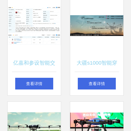
背后的多重考量
互联网+大赛金奖
亿嘉和参设智能交
大疆s1000智能穿
通科技公司，布局
戴设备 空中飞行新
查看详情
查看详情
多项AI业务与智能
体验
无人飞行器销售