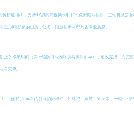
 配备了高解析度相机，支持4K超高清视频录制和高像素照片拍摄。三轴机
都能呈现电影级的画质，让每一段航拍素材都具备专业质感。
达30分钟以上的续航时间（实际续航可能因环境与操作而异），足以完成一次
受地点束缚。
画面，还能使用丰富的智能拍摄模式，如环绕、跟随、冲天等，一键生成