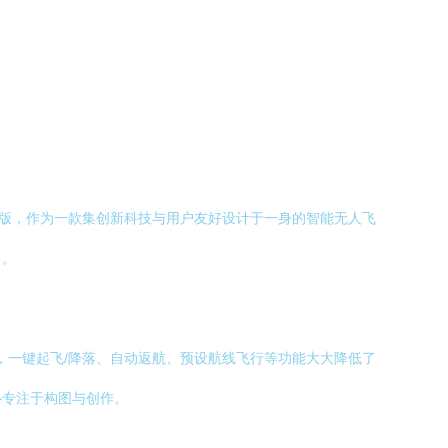
航拍版，作为一款集创新科技与用户友好设计于一身的智能无人飞
角。
而言，一键起飞/降落、自动返航、预设航线飞行等功能大大降低了
心专注于构图与创作。